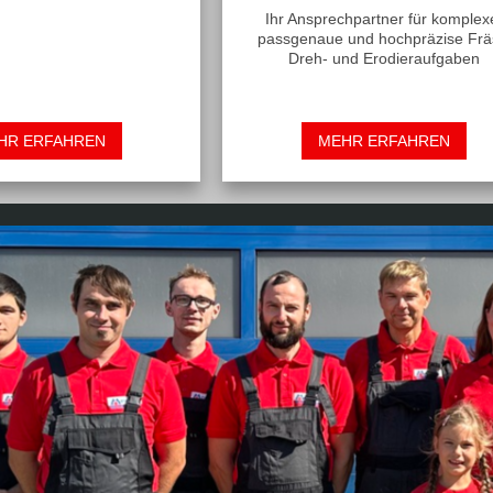
Ihr Ansprechpartner für komplex
passgenaue und hochpräzise Frä
Dreh- und Erodieraufgaben
HR ERFAHREN
MEHR ERFAHREN